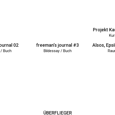
ournal 02
freeman’s journal #3
 / Buch
Bildessay / Buch
Rau
!
ÜBERFLIEGER
Les Anci