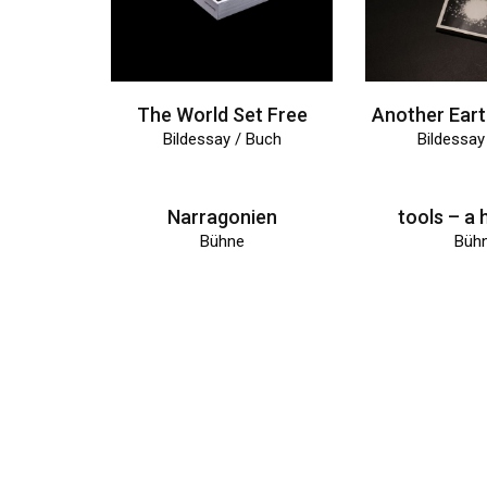
The World Set Free
Another Eart
Bildessay / Buch
Bildessay
Narragonien
tools – a 
Bühne
Büh