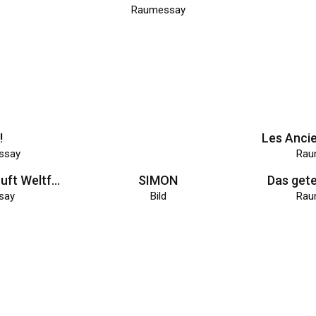
ssay
Raumessay
Rau
Leichter als Luft Weltfahrten
SIMON
Das gete
ssay
Bild
Rau