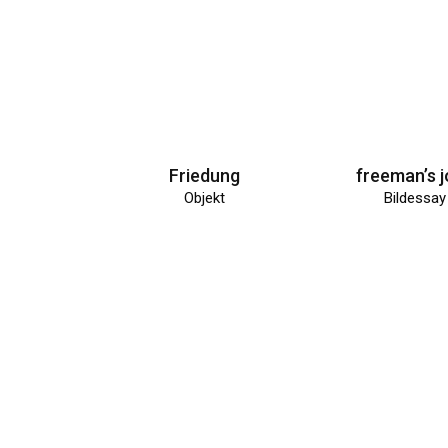
Friedung
freeman’s j
Objekt
Bildessay
Das lange Jetzt
sic