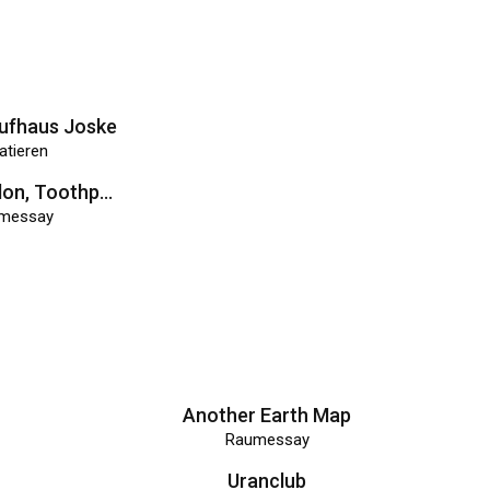
Alsos, Epsilon, Toothpaste
Another Earth Map
messay
Raumessay
ens Premiers
Uranclub