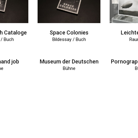
h Cataloge
Space Colonies
Leichte
 / Buch
Bildessay / Buch
Rau
hand job
Museum der Deutschen
ne
Bühne
B