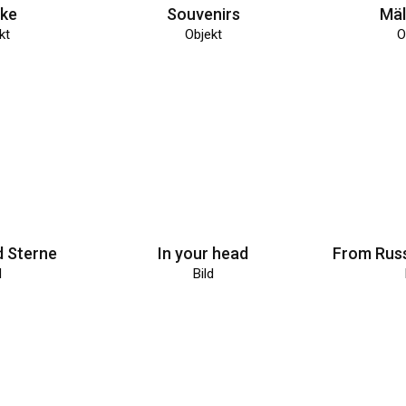
ke
Souvenirs
Mä
kt
Objekt
O
 Sterne
In your head
From Russ
d
Bild