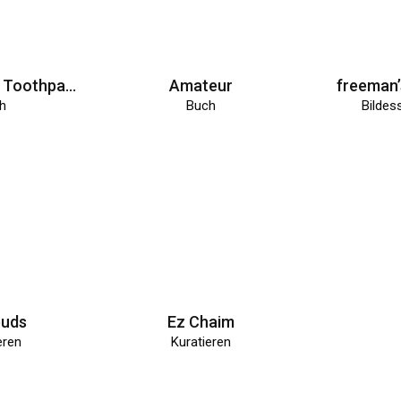
Alsos Epsilon Toothpaste
Amateur
freeman’
h
Buch
Bildes
uds
Ez Chaim
Projekt K
eren
Kuratieren
Kur