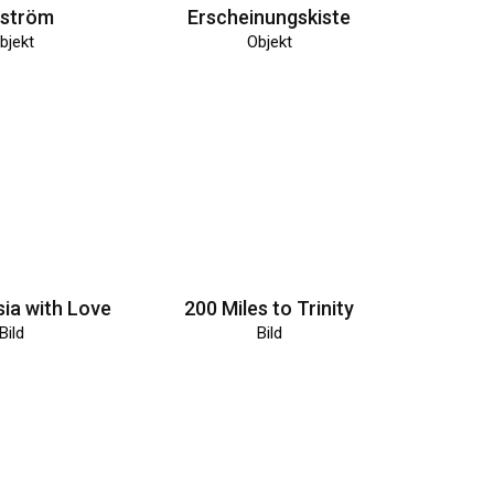
lström
Erscheinungskiste
bjekt
Objekt
ia with Love
200 Miles to Trinity
Bild
Bild