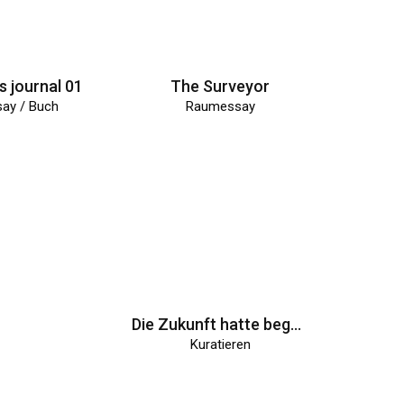
s journal 01
The Surveyor
say / Buch
Raumessay
aufhaus Joske
Die Zukunft hatte begonnen
atieren
Kuratieren