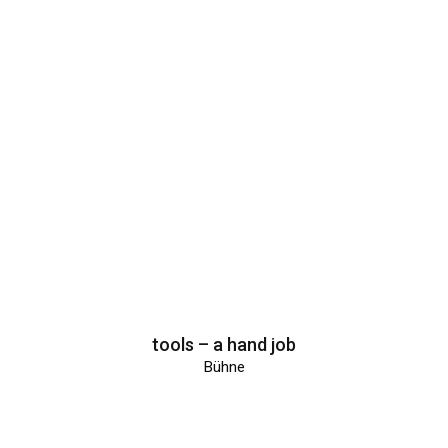
tools – a hand job
Bühne